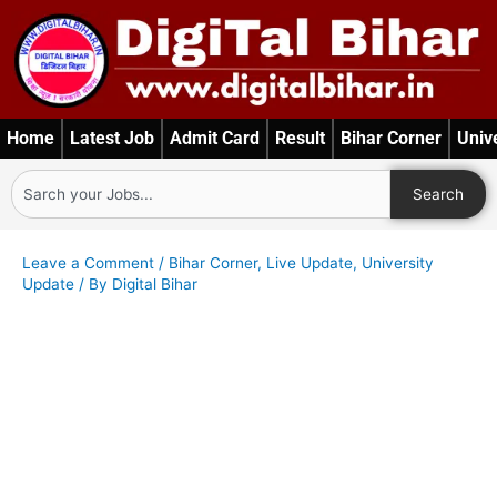
Skip
to
content
Home
Latest Job
Admit Card
Result
Bihar Corner
Univ
Search
Search
Leave a Comment
/
Bihar Corner
,
Live Update
,
University
Update
/ By
Digital Bihar