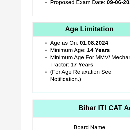
Proposed Exam Date:
09-06-20
Age Limitation
Age as On:
01.08.2024
Minimum Age:
14 Years
Minimum Age For MMV/ Mechan
Tractor:
17 Years
(For Age Relaxation See
Notification.)
Bihar ITI CAT 
Board Name