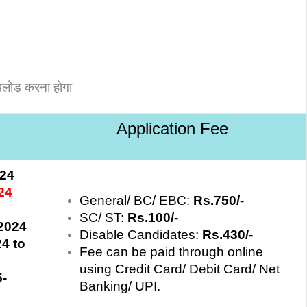
पलोड करना होगा
Application Fee
024
24
General/ BC/ EBC:
Rs.750/-
SC/ ST:
Rs.100/-
2024
Disable Candidates:
Rs.430/-
4 to
Fee can be paid through online
using Credit Card/ Debit Card/ Net
5-
Banking/ UPI.