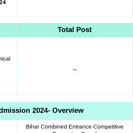
24
Total Post
ical
–
Admission 2024- Overview
Bihar Combined Entrance Competitive