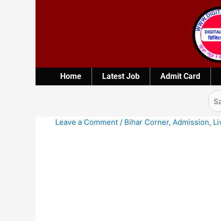
Skip
to
content
Home
Latest Job
Admit Card
Sea
Leave a Comment
/
Bihar Corner
,
Admission
,
Li