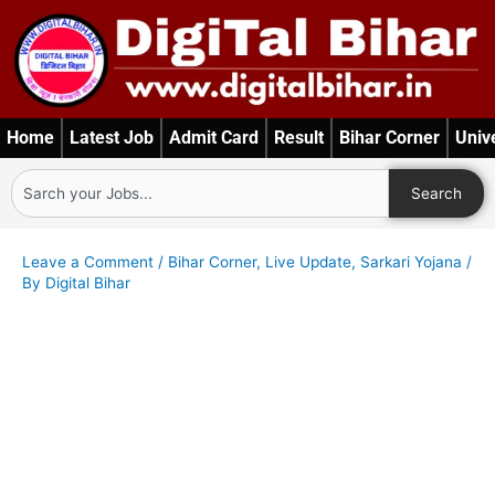
Skip
to
content
Home
Latest Job
Admit Card
Result
Bihar Corner
Univ
Search
Search
Leave a Comment
/
Bihar Corner
,
Live Update
,
Sarkari Yojana
/
By
Digital Bihar