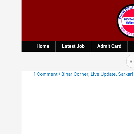
Skip
to
content
Home
Latest Job
Admit Card
Sea
1 Comment
/
Bihar Corner
,
Live Update
,
Sarkari