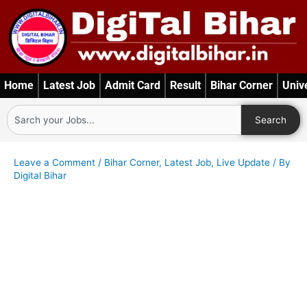
Skip
to
content
Home
Latest Job
Admit Card
Result
Bihar Corner
Univ
Search
Search
Leave a Comment
/
Bihar Corner
,
Latest Job
,
Live Update
/ By
Digital Bihar