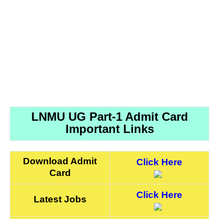
LNMU UG Part-1 Admit Card
Important Links
Download Admit
Click Here
Card
Click Here
Latest Jobs