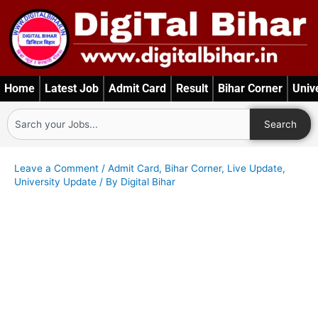
Skip
to
content
Home
Latest Job
Admit Card
Result
Bihar Corner
Univ
Search
Search
Leave a Comment
/
Admit Card
,
Bihar Corner
,
Live Update
,
University Update
/ By
Digital Bihar