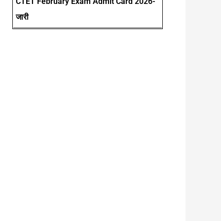
CTET February Exam Admit Card 2026-
जारी