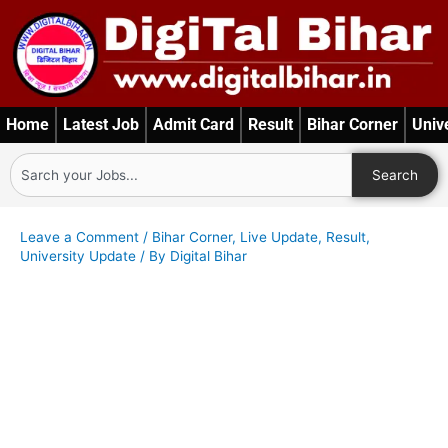
Skip
to
content
Home
Latest Job
Admit Card
Result
Bihar Corner
Univ
Search
Search
Leave a Comment
/
Bihar Corner
,
Live Update
,
Result
,
University Update
/ By
Digital Bihar