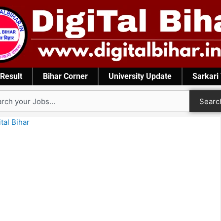
Result
Bihar Corner
University Update
Sarkari
rch
Searc
ital Bihar