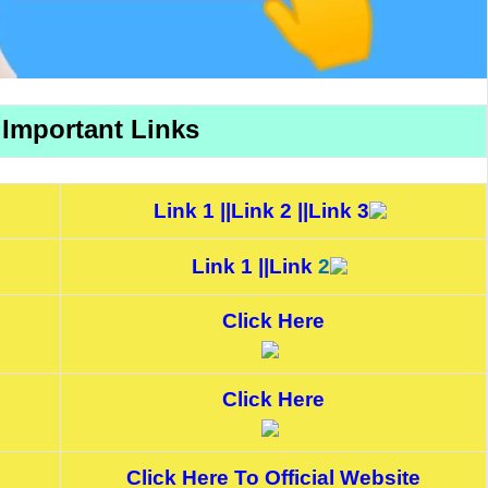
Important Links
Link 1
||
L
ink 2
||
Link 3
Link 1
||
Link
2
Click Here
e
Click Here
Click Here To Official Website