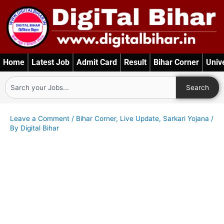
Skip
to
content
Home
Latest Job
Admit Card
Result
Bihar Corner
Univ
Search
Search
Leave a Comment
/
Bihar Corner
,
Live Update
,
Sarkari Yojana
/
By
Digital Bihar