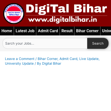
Skip
to
content
Home
Latest Job
Admit Card
Result
Bihar Corner
Univ
Search
Search
Leave a Comment
/
Bihar Corner
,
Admit Card
,
Live Update
,
University Update
/ By
Digital Bihar