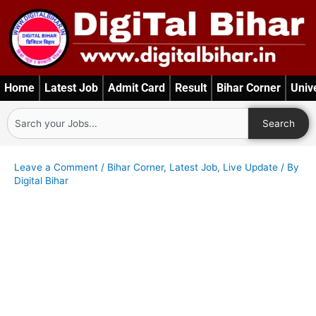
Skip
to
content
Home
Latest Job
Admit Card
Result
Bihar Corner
Univ
Search
Search
Leave a Comment
/
Bihar Corner
,
Latest Job
,
Live Update
/ By
Digital Bihar