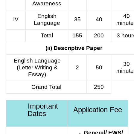
Awareness
English
40
IV
35
40
Language
minute
Total
155
200
3 hour
(ii) Descriptive Paper
English Language
30
(Letter Writing &
2
50
minute
Essay)
Grand Total
250
Important
Application Fee
Dates
General/ EWS/