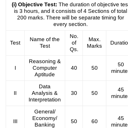
(i) Objective Test:
The duration of objective tes
is 3 hours, and it consists of 4 Sections of total
200 marks. There will be separate timing for
every section.
No.
Name of the
Max.
Test
of
Durati
Test
Marks
Qs.
Reasoning &
50
I
Computer
40
50
minute
Aptitude
Data
45
II
Analysis &
30
50
minute
Interpretation
General/
Economy/
45
III
50
60
Banking
minute