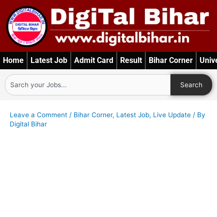
Skip
to
content
Home
Latest Job
Admit Card
Result
Bihar Corner
Univ
Search
Search
Leave a Comment
/
Bihar Corner
,
Latest Job
,
Live Update
/ By
Digital Bihar