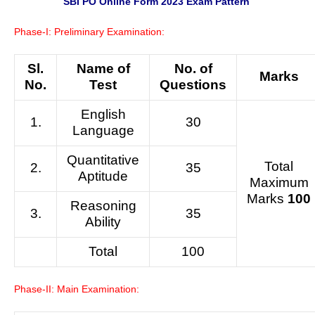
SBI PO Online Form 2023 Exam Pattern
Phase-I: Preliminary Examination:
Sl.
Name of
No. of
Marks
No.
Test
Questions
English
1.
30
Language
Quantitative
Total
2.
35
Aptitude
Maximum
Marks
100
Reasoning
3.
35
Ability
Total
100
Phase-II: Main Examination: