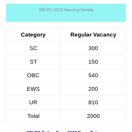
SBI PO 2023 Vacancy Details
Category
Regular Vacancy
SC
300
ST
150
OBC
540
EWS
200
UR
810
Total
2000