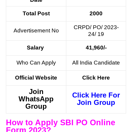
Total Post
2000
CRPD/ PO/ 2023-
Advertisement No
24/ 19
Salary
41,960/-
Who Can Apply
All India Candidate
Official Website
Click Here
Join
Click Here For
WhatsApp
Join Group
Group
How to Apply SBI PO Online
Form 2023?