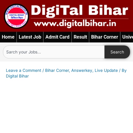
Skip
to
content
Home
Latest Job
Admit Card
Result
Bihar Corner
Univ
Search
Search
Leave a Comment
/
Bihar Corner
,
Answerkey
,
Live Update
/ By
Digital Bihar