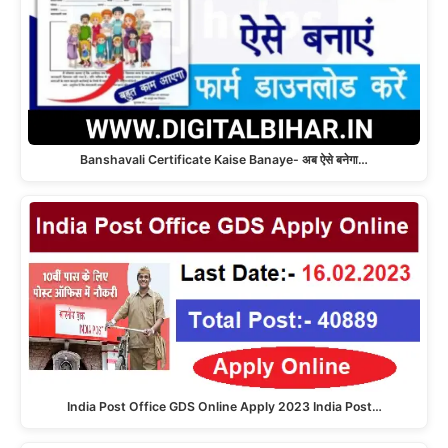
Banshavali Certificate Kaise Banaye- अब ऐसे बनेगा…
India Post Office GDS Online Apply 2023 India Post…