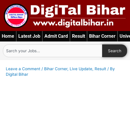
Skip
to
content
Home
Latest Job
Admit Card
Result
Bihar Corner
Univ
Search
Search
Leave a Comment
/
Bihar Corner
,
Live Update
,
Result
/ By
Digital Bihar