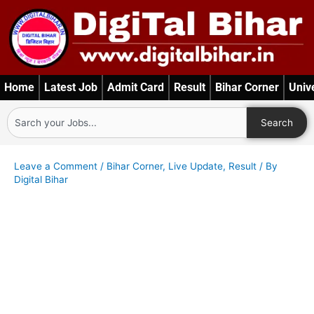
Skip
to
content
Home
Latest Job
Admit Card
Result
Bihar Corner
Univ
Search
Search
Leave a Comment
/
Bihar Corner
,
Live Update
,
Result
/ By
Digital Bihar