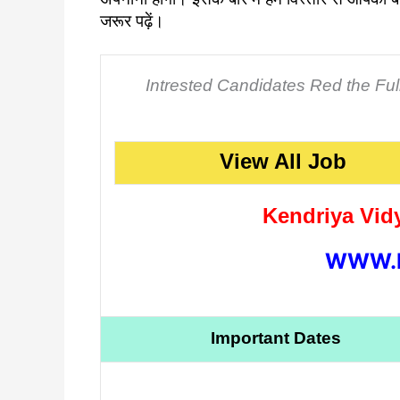
जरूर पढ़ें।
Intrested Candidates Red the Full N
View All Job
Kendriya Vid
WWW.D
Important Dates