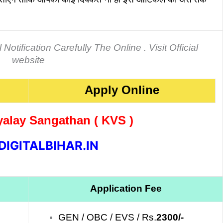
otification Carefully The Online . Visit Official
website
Apply Online
yalay Sangathan ( KVS )
IGITALBIHAR.IN
Application Fee
GEN / OBC / EVS / Rs.
2300/-