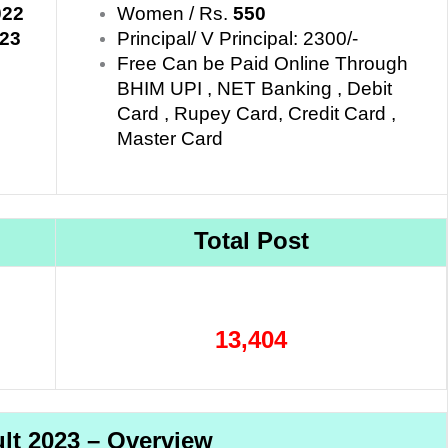
022
Women / Rs.
550
023
Principal/ V Principal: 2300/-
Free Can be Paid Online Through
BHIM UPI , NET Banking , Debit
Card , Rupey Card, Credit Card ,
Master Card
Total Post
13,404
lt 2023 – Overview