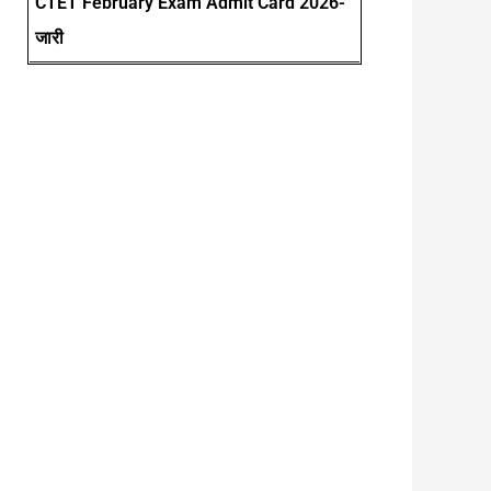
CTET February Exam Admit Card 2026-
जारी