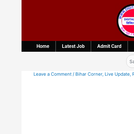
Skip
to
content
Home
Latest Job
Admit Card
Sea
Leave a Comment
/
Bihar Corner
,
Live Update
,