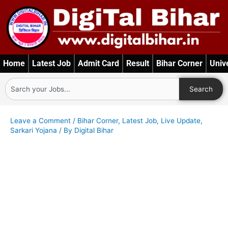
Skip
to
content
Home
Latest Job
Admit Card
Result
Bihar Corner
Univ
Search
Search
Leave a Comment
/
Bihar Corner
,
Latest Job
,
Live Update
,
Sarkari Yojana
/ By
Digital Bihar